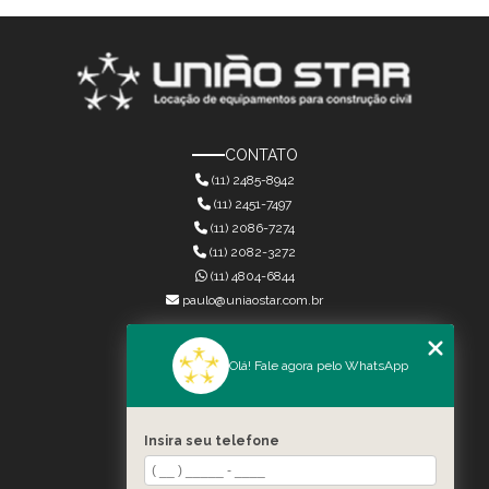
CONTATO
(11) 2485-8942
(11) 2451-7497
(11) 2086-7274
(11) 2082-3272
(11) 4804-6844
paulo@uniaostar.com.br
MENU
Olá! Fale agora pelo WhatsApp
HOME
QUEM SOMOS
SERVIÇOS
Insira seu telefone
CONTATO
CATEGORIAS