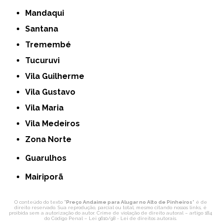
Mandaqui
Santana
Tremembé
Tucuruvi
Vila Guilherme
Vila Gustavo
Vila Maria
Vila Medeiros
Zona Norte
Guarulhos
Mairiporã
O conteúdo do texto "
Preço Andaime para Alugar no Alto de Pinheiros
" é de
direito reservado. Sua reprodução, parcial ou total, mesmo citando nossos links, é
proibida sem a autorização do autor. Crime de violação de direito autoral – artigo 184
do Código Penal –
Lei 9610/98 - Lei de direitos autorais
.