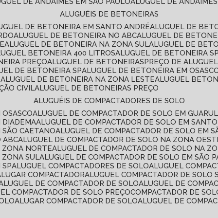
LUGUEL DE ANDAIMES EM SÃO PAULO
ALUGUEL DE ANDAIMES
ALUGUÉIS DE BETONEIRAS
LUGUEL DE BETONEIRA EM SANTO ANDRÉ
ALUGUEL DE BET
ARDO
ALUGUEL DE BETONEIRA NO ABC
ALUGUEL DE BETONE
TE
ALUGUEL DE BETONEIRA NA ZONA SUL
ALUGUEL DE BET
LUGUEL BETONEIRA 400 LITROS
ALUGUEL DE BETONEIRA S
NEIRA PREÇO
ALUGUEL DE BETONEIRAS
PREÇO DE ALUGUE
GUEL DE BETONEIRA SP
ALUGUEL DE BETONEIRA EM OSASC
S
ALUGUEL DE BETONEIRA NA ZONA LESTE
ALUGUEL BETON
ÃO CIVIL
ALUGUEL DE BETONEIRAS PREÇO
ALUGUÉIS DE COMPACTADORES DE SOLO
M OSASCO
ALUGUEL DE COMPACTADOR DE SOLO EM GUARU
M DIADEMA
ALUGUEL DE COMPACTADOR DE SOLO EM SANT
M SÃO CAETANO
ALUGUEL DE COMPACTADOR DE SOLO EM 
O ABC
ALUGUEL DE COMPACTADOR DE SOLO NA ZONA OEST
A ZONA NORTE
ALUGUEL DE COMPACTADOR DE SOLO NA Z
 ZONA SUL
ALUGUEL DE COMPACTADOR DE SOLO EM SÃO 
 SP
ALUGUEL COMPACTADORES DE SOLO
ALUGUEL COMPA
ALUGAR COMPACTADOR
ALUGUEL COMPACTADOR DE SOLO 
ALUGUEL DE COMPACTADOR DE SOLO
ALUGUEL DE COMPA
UEL COMPACTADOR DE SOLO PREÇO
COMPACTADOR DE SOL
SOLO
ALUGAR COMPACTADOR DE SOLO
ALUGUEL DE COMPA