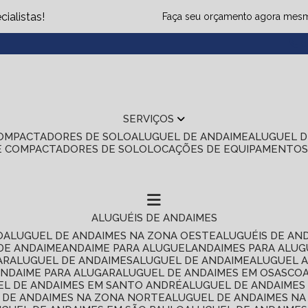
ialistas!
Faça seu orçamento agora mes
(1
SERVIÇOS
COMPACTADORES DE SOLO
ALUGUEL DE ANDAIME
ALUGUEL 
E COMPACTADORES DE SOLO
LOCAÇÕES DE EQUIPAMENTO
ALUGUÉIS DE ANDAIMES
O
ALUGUEL DE ANDAIMES NA ZONA OESTE
ALUGUÉIS DE AN
 DE ANDAIME
ANDAIME PARA ALUGUEL
ANDAIMES PARA ALU
AR
ALUGUEL DE ANDAIMES
ALUGUEL DE ANDAIME
ALUGUEL 
ANDAIME PARA ALUGAR
ALUGUEL DE ANDAIMES EM OSASCO
UEL DE ANDAIMES EM SANTO ANDRÉ
ALUGUEL DE ANDAIME
L DE ANDAIMES NA ZONA NORTE
ALUGUEL DE ANDAIMES NA