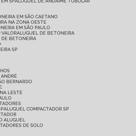
 EM SP
ALUGUEL DE ANDAIME TUBULAR
ONEIRA EM SÃO CAETANO
IRA NA ZONA OESTE
ONEIRA EM SÃO PAULO
P VALOR
ALUGUEL DE BETONEIRA
L DE BETONEIRA
O
EIRA SP
LHOS
O ANDRÉ
SÃO BERNARDO
E
ONA LESTE
PAULO
CTADORES
SP
ALUGUEL COMPACTADOR SP
CTADOR
O ALUGUEL
CTADORES DE SOLO