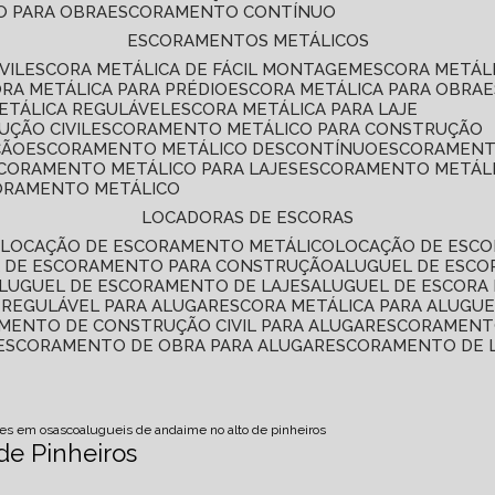
O PARA OBRA
ESCORAMENTO CONTÍNUO
ESCORAMENTOS METÁLICOS
VIL
ESCORA METÁLICA DE FÁCIL MONTAGEM
ESCORA METÁL
ORA METÁLICA PARA PRÉDIO
ESCORA METÁLICA PARA OBRA
METÁLICA REGULÁVEL
ESCORA METÁLICA PARA LAJE
ÇÃO CIVIL
ESCORAMENTO METÁLICO PARA CONSTRUÇÃO
ÇÃO
ESCORAMENTO METÁLICO DESCONTÍNUO
ESCORAMENT
SCORAMENTO METÁLICO PARA LAJES
ESCORAMENTO METÁL
CORAMENTO METÁLICO
LOCADORAS DE ESCORAS
S
LOCAÇÃO DE ESCORAMENTO METÁLICO
LOCAÇÃO DE ESCO
L DE ESCORAMENTO PARA CONSTRUÇÃO
ALUGUEL DE ESC
ALUGUEL DE ESCORAMENTO DE LAJES
ALUGUEL DE ESCORA 
S REGULÁVEL PARA ALUGAR
ESCORA METÁLICA PARA ALUGU
AMENTO DE CONSTRUÇÃO CIVIL PARA ALUGAR
ESCORAMENT
ESCORAMENTO DE OBRA PARA ALUGAR
ESCORAMENTO DE 
es em osasco
alugueis de andaime no alto de pinheiros
de Pinheiros