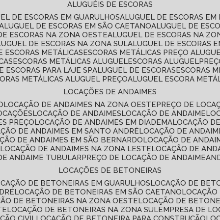
ALUGUÉIS DE ESCORAS
UEL DE ESCORAS EM GUARULHOS
ALUGUEL DE ESCORAS EM
ALUGUEL DE ESCORAS EM SÃO CAETANO
ALUGUEL DE ESC
 DE ESCORAS NA ZONA OESTE
ALUGUEL DE ESCORAS NA Z
ALUGUEL DE ESCORAS NA ZONA SUL
ALUGUEL DE ESCORAS 
DE ESCORAS METÁLICAS
ESCORAS METÁLICAS PREÇO ALUGU
CAS
ESCORAS METÁLICAS ALUGUEL
ESCORAS ALUGUEL
PRE
E ESCORAS PARA LAJE SP
ALUGUEL DE ESCORAS
ESCORAS M
CORAS METÁLICAS ALUGUEL PREÇO
ALUGUEL ESCORA METÁ
LOCAÇÕES DE ANDAIMES
O
LOCAÇÃO DE ANDAIMES NA ZONA OESTE
PREÇO DE LOCA
LOCAÇÕES
LOCAÇÃO DE ANDAIMES
LOCAÇÃO DE ANDAIME
LO
ES PREÇO
LOCAÇÃO DE ANDAIMES EM DIADEMA
LOCAÇÃO D
AÇÃO DE ANDAIMES EM SANTO ANDRÉ
LOCAÇÃO DE ANDAIM
AÇÃO DE ANDAIMES EM SÃO BERNARDO
LOCAÇÃO DE ANDAI
E
LOCAÇÃO DE ANDAIMES NA ZONA LESTE
LOCAÇÃO DE AND
 DE ANDAIME TUBULAR
PREÇO DE LOCAÇÃO DE ANDAIME
AN
LOCAÇÕES DE BETONEIRAS
OCAÇÃO DE BETONEIRAS EM GUARULHOS
LOCAÇÃO DE BET
NDRÉ
LOCAÇÃO DE BETONEIRAS EM SÃO CAETANO
LOCAÇÃO
ÇÃO DE BETONEIRAS NA ZONA OESTE
LOCAÇÃO DE BETON
TE
LOCAÇÃO DE BETONEIRAS NA ZONA SUL
EMPRESA DE L
ÇÃO CIVIL
LOCAÇÃO DE BETONEIRA PARA CONSTRUÇÃO
LO