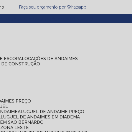
mo
Faça seu orçamento por Whatsapp
1) 2485-8942
(11) 2451-7497
(11) 2086-7274
DE ESCORA
LOCAÇÕES DE ANDAIMES
S DE CONSTRUÇÃO
DAIMES PREÇO
GUEL
ANDAIME
ALUGUEL DE ANDAIME PREÇO
ALUGUEL DE ANDAIMES EM DIADEMA
S EM SÃO BERNARDO
 ZONA LESTE