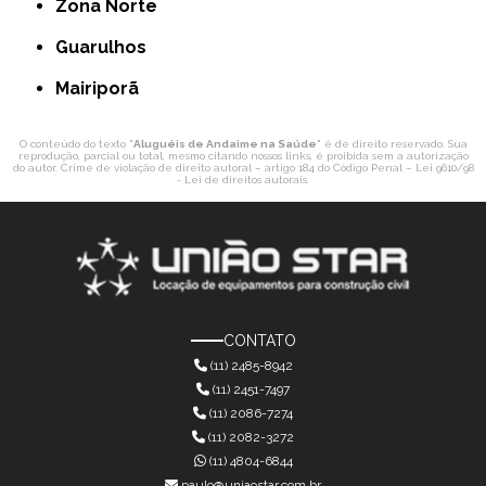
Zona Norte
Guarulhos
Mairiporã
O conteúdo do texto "
Aluguéis de Andaime na Saúde
" é de direito reservado. Sua
reprodução, parcial ou total, mesmo citando nossos links, é proibida sem a autorização
do autor. Crime de violação de direito autoral – artigo 184 do Código Penal –
Lei 9610/98
- Lei de direitos autorais
.
CONTATO
(11) 2485-8942
(11) 2451-7497
(11) 2086-7274
(11) 2082-3272
(11) 4804-6844
paulo@uniaostar.com.br