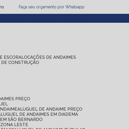
mo
Faça seu orçamento por Whatsapp
1) 2485-8942
(11) 2451-7497
(11) 2086-7274
DE ESCORA
LOCAÇÕES DE ANDAIMES
S DE CONSTRUÇÃO
DAIMES PREÇO
GUEL
ANDAIME
ALUGUEL DE ANDAIME PREÇO
ALUGUEL DE ANDAIMES EM DIADEMA
S EM SÃO BERNARDO
 ZONA LESTE