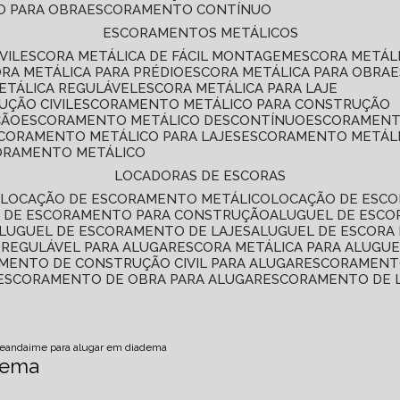
O PARA OBRA
ESCORAMENTO CONTÍNUO
ESCORAMENTOS METÁLICOS
VIL
ESCORA METÁLICA DE FÁCIL MONTAGEM
ESCORA METÁL
ORA METÁLICA PARA PRÉDIO
ESCORA METÁLICA PARA OBRA
METÁLICA REGULÁVEL
ESCORA METÁLICA PARA LAJE
ÇÃO CIVIL
ESCORAMENTO METÁLICO PARA CONSTRUÇÃO
ÇÃO
ESCORAMENTO METÁLICO DESCONTÍNUO
ESCORAMENT
SCORAMENTO METÁLICO PARA LAJES
ESCORAMENTO METÁL
CORAMENTO METÁLICO
LOCADORAS DE ESCORAS
S
LOCAÇÃO DE ESCORAMENTO METÁLICO
LOCAÇÃO DE ESCO
L DE ESCORAMENTO PARA CONSTRUÇÃO
ALUGUEL DE ESC
ALUGUEL DE ESCORAMENTO DE LAJES
ALUGUEL DE ESCORA 
S REGULÁVEL PARA ALUGAR
ESCORA METÁLICA PARA ALUGU
AMENTO DE CONSTRUÇÃO CIVIL PARA ALUGAR
ESCORAMENT
ESCORAMENTO DE OBRA PARA ALUGAR
ESCORAMENTO DE 
me
andaime para alugar em diadema
dema