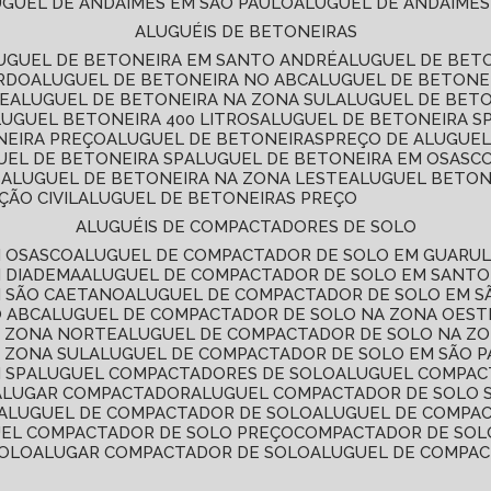
LUGUEL DE ANDAIMES EM SÃO PAULO
ALUGUEL DE ANDAIMES
ALUGUÉIS DE BETONEIRAS
LUGUEL DE BETONEIRA EM SANTO ANDRÉ
ALUGUEL DE BET
ARDO
ALUGUEL DE BETONEIRA NO ABC
ALUGUEL DE BETONE
TE
ALUGUEL DE BETONEIRA NA ZONA SUL
ALUGUEL DE BET
LUGUEL BETONEIRA 400 LITROS
ALUGUEL DE BETONEIRA S
NEIRA PREÇO
ALUGUEL DE BETONEIRAS
PREÇO DE ALUGUE
GUEL DE BETONEIRA SP
ALUGUEL DE BETONEIRA EM OSASC
S
ALUGUEL DE BETONEIRA NA ZONA LESTE
ALUGUEL BETON
ÃO CIVIL
ALUGUEL DE BETONEIRAS PREÇO
ALUGUÉIS DE COMPACTADORES DE SOLO
M OSASCO
ALUGUEL DE COMPACTADOR DE SOLO EM GUARU
M DIADEMA
ALUGUEL DE COMPACTADOR DE SOLO EM SANT
M SÃO CAETANO
ALUGUEL DE COMPACTADOR DE SOLO EM 
O ABC
ALUGUEL DE COMPACTADOR DE SOLO NA ZONA OEST
A ZONA NORTE
ALUGUEL DE COMPACTADOR DE SOLO NA Z
 ZONA SUL
ALUGUEL DE COMPACTADOR DE SOLO EM SÃO 
 SP
ALUGUEL COMPACTADORES DE SOLO
ALUGUEL COMPA
ALUGAR COMPACTADOR
ALUGUEL COMPACTADOR DE SOLO 
ALUGUEL DE COMPACTADOR DE SOLO
ALUGUEL DE COMPA
UEL COMPACTADOR DE SOLO PREÇO
COMPACTADOR DE SOL
SOLO
ALUGAR COMPACTADOR DE SOLO
ALUGUEL DE COMPA