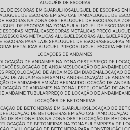
ALUGUÉIS DE ESCORAS
UEL DE ESCORAS EM GUARULHOS
ALUGUEL DE ESCORAS EM
ALUGUEL DE ESCORAS EM SÃO CAETANO
ALUGUEL DE ESC
 DE ESCORAS NA ZONA OESTE
ALUGUEL DE ESCORAS NA Z
ALUGUEL DE ESCORAS NA ZONA SUL
ALUGUEL DE ESCORAS 
DE ESCORAS METÁLICAS
ESCORAS METÁLICAS PREÇO ALUGU
CAS
ESCORAS METÁLICAS ALUGUEL
ESCORAS ALUGUEL
PRE
E ESCORAS PARA LAJE SP
ALUGUEL DE ESCORAS
ESCORAS M
CORAS METÁLICAS ALUGUEL PREÇO
ALUGUEL ESCORA METÁ
LOCAÇÕES DE ANDAIMES
O
LOCAÇÃO DE ANDAIMES NA ZONA OESTE
PREÇO DE LOCA
LOCAÇÕES
LOCAÇÃO DE ANDAIMES
LOCAÇÃO DE ANDAIME
LO
ES PREÇO
LOCAÇÃO DE ANDAIMES EM DIADEMA
LOCAÇÃO D
AÇÃO DE ANDAIMES EM SANTO ANDRÉ
LOCAÇÃO DE ANDAIM
AÇÃO DE ANDAIMES EM SÃO BERNARDO
LOCAÇÃO DE ANDAI
E
LOCAÇÃO DE ANDAIMES NA ZONA LESTE
LOCAÇÃO DE AND
 DE ANDAIME TUBULAR
PREÇO DE LOCAÇÃO DE ANDAIME
AN
LOCAÇÕES DE BETONEIRAS
OCAÇÃO DE BETONEIRAS EM GUARULHOS
LOCAÇÃO DE BET
NDRÉ
LOCAÇÃO DE BETONEIRAS EM SÃO CAETANO
LOCAÇÃO
ÇÃO DE BETONEIRAS NA ZONA OESTE
LOCAÇÃO DE BETON
TE
LOCAÇÃO DE BETONEIRAS NA ZONA SUL
EMPRESA DE L
ÇÃO CIVIL
LOCAÇÃO DE BETONEIRA PARA CONSTRUÇÃO
LO