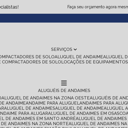
ialistas!
Faça seu orçamento agora mes
(1
SERVIÇOS
COMPACTADORES DE SOLO
ALUGUEL DE ANDAIME
ALUGUEL 
E COMPACTADORES DE SOLO
LOCAÇÕES DE EQUIPAMENTO
ALUGUÉIS DE ANDAIMES
O
ALUGUEL DE ANDAIMES NA ZONA OESTE
ALUGUÉIS DE AN
 DE ANDAIME
ANDAIME PARA ALUGUEL
ANDAIMES PARA ALU
AR
ALUGUEL DE ANDAIMES
ALUGUEL DE ANDAIME
ALUGUEL 
ANDAIME PARA ALUGAR
ALUGUEL DE ANDAIMES EM OSASCO
UEL DE ANDAIMES EM SANTO ANDRÉ
ALUGUEL DE ANDAIME
L DE ANDAIMES NA ZONA NORTE
ALUGUEL DE ANDAIMES NA