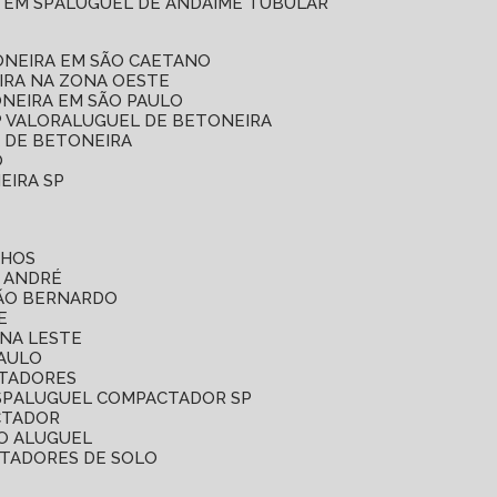
 EM SP
ALUGUEL DE ANDAIME TUBULAR
ONEIRA EM SÃO CAETANO
IRA NA ZONA OESTE
ONEIRA EM SÃO PAULO
P VALOR
ALUGUEL DE BETONEIRA
L DE BETONEIRA
O
EIRA SP
LHOS
O ANDRÉ
SÃO BERNARDO
E
ONA LESTE
PAULO
CTADORES
SP
ALUGUEL COMPACTADOR SP
CTADOR
O ALUGUEL
CTADORES DE SOLO