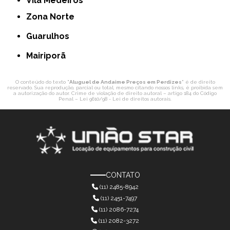
Vila Medeiros
Zona Norte
Guarulhos
Mairiporã
O conteúdo do texto "
Aluguel de Andaime Preços em Perdizes
" é de direito
reservado. Sua reprodução, parcial ou total, mesmo citando nossos links, é proibida sem
a autorização do autor. Crime de violação de direito autoral – artigo 184 do Código
Penal –
Lei 9610/98 - Lei de direitos autorais
.
CONTATO
(11) 2485-8942
(11) 2451-7497
(11) 2086-7274
(11) 2082-3272