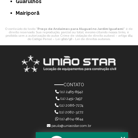
Guarulhos
Mairiporã
O conteúdo do texto "
Preço de Andaimes para Aluguel no Jardim Iguatemi
" é de
direito reservado. Sua reprodução, parcial ou total, mesmo citando nossos links, é
proibida sem a autorização do autor. Crime de violação de direito autoral – artigo 184
do Código Penal –
Lei 9610/98 - Lei de direitos autorais
.
CONTATO
(11) 2485-8942
(11) 2451-7497
(11) 2086-7274
(11) 2082-3272
(11) 4804-6844
paulo@uniaostar.com.br