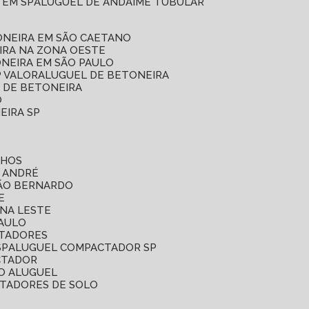
 EM SP
ALUGUEL DE ANDAIME TUBULAR
ONEIRA EM SÃO CAETANO
IRA NA ZONA OESTE
ONEIRA EM SÃO PAULO
P VALOR
ALUGUEL DE BETONEIRA
L DE BETONEIRA
O
EIRA SP
LHOS
O ANDRÉ
SÃO BERNARDO
E
ONA LESTE
PAULO
CTADORES
SP
ALUGUEL COMPACTADOR SP
CTADOR
O ALUGUEL
CTADORES DE SOLO