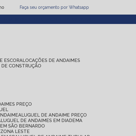
mo
Faça seu orçamento por Whatsapp
1) 2485-8942
(11) 2451-7497
(11) 2086-7274
DE ESCORA
LOCAÇÕES DE ANDAIMES
S DE CONSTRUÇÃO
DAIMES PREÇO
GUEL
ANDAIME
ALUGUEL DE ANDAIME PREÇO
ALUGUEL DE ANDAIMES EM DIADEMA
S EM SÃO BERNARDO
 ZONA LESTE