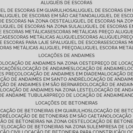
ALUGUÉIS DE ESCORAS
UEL DE ESCORAS EM GUARULHOS
ALUGUEL DE ESCORAS EM
ALUGUEL DE ESCORAS EM SÃO CAETANO
ALUGUEL DE ESC
 DE ESCORAS NA ZONA OESTE
ALUGUEL DE ESCORAS NA Z
ALUGUEL DE ESCORAS NA ZONA SUL
ALUGUEL DE ESCORAS 
DE ESCORAS METÁLICAS
ESCORAS METÁLICAS PREÇO ALUGU
CAS
ESCORAS METÁLICAS ALUGUEL
ESCORAS ALUGUEL
PRE
E ESCORAS PARA LAJE SP
ALUGUEL DE ESCORAS
ESCORAS M
CORAS METÁLICAS ALUGUEL PREÇO
ALUGUEL ESCORA METÁ
LOCAÇÕES DE ANDAIMES
O
LOCAÇÃO DE ANDAIMES NA ZONA OESTE
PREÇO DE LOCA
LOCAÇÕES
LOCAÇÃO DE ANDAIMES
LOCAÇÃO DE ANDAIME
LO
ES PREÇO
LOCAÇÃO DE ANDAIMES EM DIADEMA
LOCAÇÃO D
AÇÃO DE ANDAIMES EM SANTO ANDRÉ
LOCAÇÃO DE ANDAIM
AÇÃO DE ANDAIMES EM SÃO BERNARDO
LOCAÇÃO DE ANDAI
E
LOCAÇÃO DE ANDAIMES NA ZONA LESTE
LOCAÇÃO DE AND
 DE ANDAIME TUBULAR
PREÇO DE LOCAÇÃO DE ANDAIME
AN
LOCAÇÕES DE BETONEIRAS
OCAÇÃO DE BETONEIRAS EM GUARULHOS
LOCAÇÃO DE BET
NDRÉ
LOCAÇÃO DE BETONEIRAS EM SÃO CAETANO
LOCAÇÃO
ÇÃO DE BETONEIRAS NA ZONA OESTE
LOCAÇÃO DE BETON
TE
LOCAÇÃO DE BETONEIRAS NA ZONA SUL
EMPRESA DE L
ÇÃO CIVIL
LOCAÇÃO DE BETONEIRA PARA CONSTRUÇÃO
LO