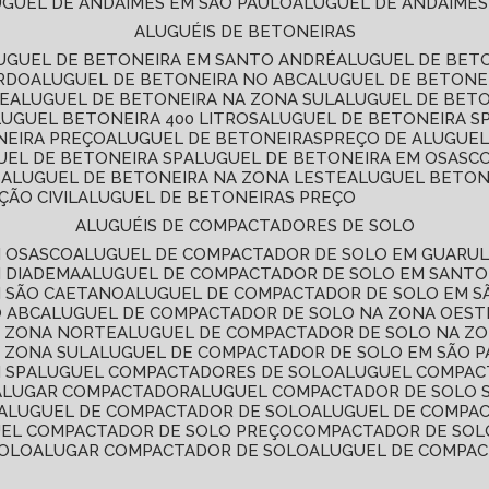
LUGUEL DE ANDAIMES EM SÃO PAULO
ALUGUEL DE ANDAIMES
ALUGUÉIS DE BETONEIRAS
LUGUEL DE BETONEIRA EM SANTO ANDRÉ
ALUGUEL DE BET
ARDO
ALUGUEL DE BETONEIRA NO ABC
ALUGUEL DE BETONE
TE
ALUGUEL DE BETONEIRA NA ZONA SUL
ALUGUEL DE BET
LUGUEL BETONEIRA 400 LITROS
ALUGUEL DE BETONEIRA S
NEIRA PREÇO
ALUGUEL DE BETONEIRAS
PREÇO DE ALUGUE
GUEL DE BETONEIRA SP
ALUGUEL DE BETONEIRA EM OSASC
S
ALUGUEL DE BETONEIRA NA ZONA LESTE
ALUGUEL BETON
ÃO CIVIL
ALUGUEL DE BETONEIRAS PREÇO
ALUGUÉIS DE COMPACTADORES DE SOLO
M OSASCO
ALUGUEL DE COMPACTADOR DE SOLO EM GUARU
M DIADEMA
ALUGUEL DE COMPACTADOR DE SOLO EM SANT
M SÃO CAETANO
ALUGUEL DE COMPACTADOR DE SOLO EM 
O ABC
ALUGUEL DE COMPACTADOR DE SOLO NA ZONA OEST
A ZONA NORTE
ALUGUEL DE COMPACTADOR DE SOLO NA Z
 ZONA SUL
ALUGUEL DE COMPACTADOR DE SOLO EM SÃO 
 SP
ALUGUEL COMPACTADORES DE SOLO
ALUGUEL COMPA
ALUGAR COMPACTADOR
ALUGUEL COMPACTADOR DE SOLO 
ALUGUEL DE COMPACTADOR DE SOLO
ALUGUEL DE COMPA
UEL COMPACTADOR DE SOLO PREÇO
COMPACTADOR DE SOL
SOLO
ALUGAR COMPACTADOR DE SOLO
ALUGUEL DE COMPA