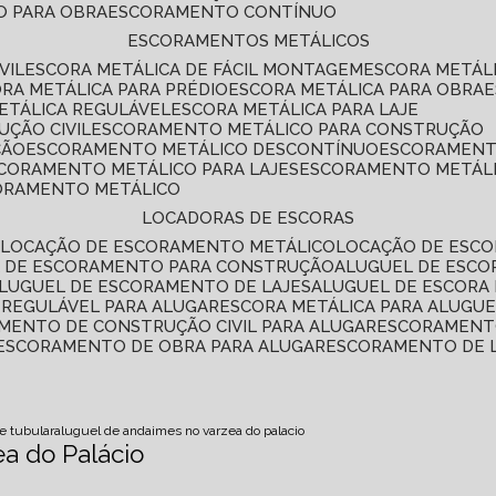
O PARA OBRA
ESCORAMENTO CONTÍNUO
ESCORAMENTOS METÁLICOS
VIL
ESCORA METÁLICA DE FÁCIL MONTAGEM
ESCORA METÁL
ORA METÁLICA PARA PRÉDIO
ESCORA METÁLICA PARA OBRA
METÁLICA REGULÁVEL
ESCORA METÁLICA PARA LAJE
ÇÃO CIVIL
ESCORAMENTO METÁLICO PARA CONSTRUÇÃO
ÇÃO
ESCORAMENTO METÁLICO DESCONTÍNUO
ESCORAMENT
SCORAMENTO METÁLICO PARA LAJES
ESCORAMENTO METÁL
CORAMENTO METÁLICO
LOCADORAS DE ESCORAS
S
LOCAÇÃO DE ESCORAMENTO METÁLICO
LOCAÇÃO DE ESCO
L DE ESCORAMENTO PARA CONSTRUÇÃO
ALUGUEL DE ESC
ALUGUEL DE ESCORAMENTO DE LAJES
ALUGUEL DE ESCORA 
S REGULÁVEL PARA ALUGAR
ESCORA METÁLICA PARA ALUGU
AMENTO DE CONSTRUÇÃO CIVIL PARA ALUGAR
ESCORAMENT
ESCORAMENTO DE OBRA PARA ALUGAR
ESCORAMENTO DE 
e tubular
aluguel de andaimes no varzea do palacio
a do Palácio