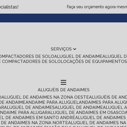
ialistas!
Faça seu orçamento agora mes
(1
SERVIÇOS
COMPACTADORES DE SOLO
ALUGUEL DE ANDAIME
ALUGUEL 
E COMPACTADORES DE SOLO
LOCAÇÕES DE EQUIPAMENTO
ALUGUÉIS DE ANDAIMES
O
ALUGUEL DE ANDAIMES NA ZONA OESTE
ALUGUÉIS DE AN
 DE ANDAIME
ANDAIME PARA ALUGUEL
ANDAIMES PARA ALU
AR
ALUGUEL DE ANDAIMES
ALUGUEL DE ANDAIME
ALUGUEL 
ANDAIME PARA ALUGAR
ALUGUEL DE ANDAIMES EM OSASCO
UEL DE ANDAIMES EM SANTO ANDRÉ
ALUGUEL DE ANDAIME
L DE ANDAIMES NA ZONA NORTE
ALUGUEL DE ANDAIMES NA