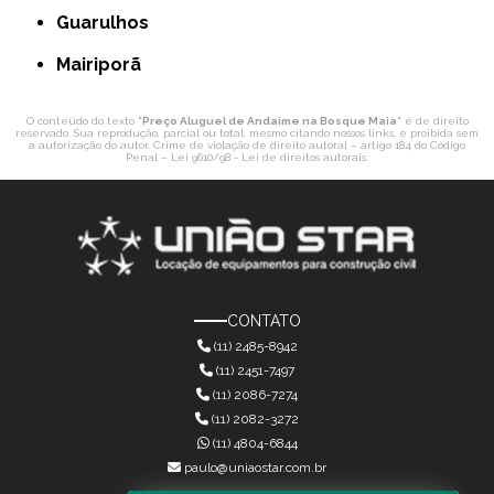
Guarulhos
Mairiporã
O conteúdo do texto "
Preço Aluguel de Andaime na Bosque Maia
" é de direito
reservado. Sua reprodução, parcial ou total, mesmo citando nossos links, é proibida sem
a autorização do autor. Crime de violação de direito autoral – artigo 184 do Código
Penal –
Lei 9610/98 - Lei de direitos autorais
.
CONTATO
(11) 2485-8942
(11) 2451-7497
(11) 2086-7274
(11) 2082-3272
(11) 4804-6844
paulo@uniaostar.com.br