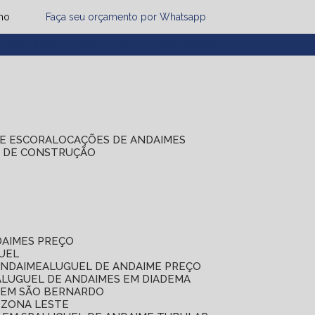
mo
Faça seu orçamento por Whatsapp
1) 2485-8942
(11) 2451-7497
(11) 2086-7274
DE ESCORA
LOCAÇÕES DE ANDAIMES
S DE CONSTRUÇÃO
DAIMES PREÇO
GUEL
ANDAIME
ALUGUEL DE ANDAIME PREÇO
ALUGUEL DE ANDAIMES EM DIADEMA
S EM SÃO BERNARDO
 ZONA LESTE