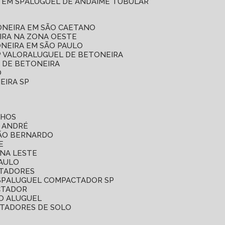
 EM SP
ALUGUEL DE ANDAIME TUBULAR
ONEIRA EM SÃO CAETANO
IRA NA ZONA OESTE
ONEIRA EM SÃO PAULO
P VALOR
ALUGUEL DE BETONEIRA
L DE BETONEIRA
O
EIRA SP
LHOS
O ANDRÉ
SÃO BERNARDO
E
ONA LESTE
PAULO
CTADORES
SP
ALUGUEL COMPACTADOR SP
CTADOR
O ALUGUEL
CTADORES DE SOLO