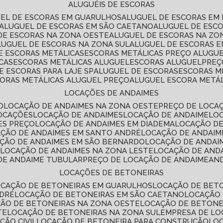
ALUGUÉIS DE ESCORAS
UEL DE ESCORAS EM GUARULHOS
ALUGUEL DE ESCORAS EM
ALUGUEL DE ESCORAS EM SÃO CAETANO
ALUGUEL DE ESC
 DE ESCORAS NA ZONA OESTE
ALUGUEL DE ESCORAS NA Z
ALUGUEL DE ESCORAS NA ZONA SUL
ALUGUEL DE ESCORAS 
DE ESCORAS METÁLICAS
ESCORAS METÁLICAS PREÇO ALUGU
CAS
ESCORAS METÁLICAS ALUGUEL
ESCORAS ALUGUEL
PRE
E ESCORAS PARA LAJE SP
ALUGUEL DE ESCORAS
ESCORAS M
CORAS METÁLICAS ALUGUEL PREÇO
ALUGUEL ESCORA METÁ
LOCAÇÕES DE ANDAIMES
O
LOCAÇÃO DE ANDAIMES NA ZONA OESTE
PREÇO DE LOCA
LOCAÇÕES
LOCAÇÃO DE ANDAIMES
LOCAÇÃO DE ANDAIME
LO
ES PREÇO
LOCAÇÃO DE ANDAIMES EM DIADEMA
LOCAÇÃO D
AÇÃO DE ANDAIMES EM SANTO ANDRÉ
LOCAÇÃO DE ANDAIM
AÇÃO DE ANDAIMES EM SÃO BERNARDO
LOCAÇÃO DE ANDAI
E
LOCAÇÃO DE ANDAIMES NA ZONA LESTE
LOCAÇÃO DE AND
 DE ANDAIME TUBULAR
PREÇO DE LOCAÇÃO DE ANDAIME
AN
LOCAÇÕES DE BETONEIRAS
OCAÇÃO DE BETONEIRAS EM GUARULHOS
LOCAÇÃO DE BET
NDRÉ
LOCAÇÃO DE BETONEIRAS EM SÃO CAETANO
LOCAÇÃO
ÇÃO DE BETONEIRAS NA ZONA OESTE
LOCAÇÃO DE BETON
TE
LOCAÇÃO DE BETONEIRAS NA ZONA SUL
EMPRESA DE L
ÇÃO CIVIL
LOCAÇÃO DE BETONEIRA PARA CONSTRUÇÃO
LO