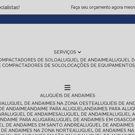
ialistas!
Faça seu orçamento agora mes
(1
SERVIÇOS
COMPACTADORES DE SOLO
ALUGUEL DE ANDAIME
ALUGUEL 
E COMPACTADORES DE SOLO
LOCAÇÕES DE EQUIPAMENTO
ALUGUÉIS DE ANDAIMES
O
ALUGUEL DE ANDAIMES NA ZONA OESTE
ALUGUÉIS DE AN
 DE ANDAIME
ANDAIME PARA ALUGUEL
ANDAIMES PARA ALU
AR
ALUGUEL DE ANDAIMES
ALUGUEL DE ANDAIME
ALUGUEL 
ANDAIME PARA ALUGAR
ALUGUEL DE ANDAIMES EM OSASCO
UEL DE ANDAIMES EM SANTO ANDRÉ
ALUGUEL DE ANDAIME
L DE ANDAIMES NA ZONA NORTE
ALUGUEL DE ANDAIMES NA