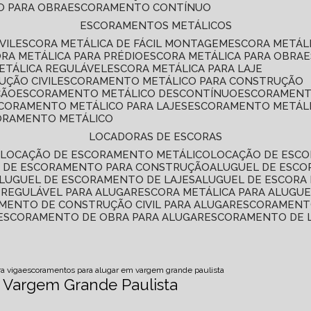
O PARA OBRA
ESCORAMENTO CONTÍNUO
ESCORAMENTOS METÁLICOS
VIL
ESCORA METÁLICA DE FÁCIL MONTAGEM
ESCORA METÁL
ORA METÁLICA PARA PRÉDIO
ESCORA METÁLICA PARA OBRA
METÁLICA REGULÁVEL
ESCORA METÁLICA PARA LAJE
ÇÃO CIVIL
ESCORAMENTO METÁLICO PARA CONSTRUÇÃO
ÇÃO
ESCORAMENTO METÁLICO DESCONTÍNUO
ESCORAMENT
SCORAMENTO METÁLICO PARA LAJES
ESCORAMENTO METÁL
CORAMENTO METÁLICO
LOCADORAS DE ESCORAS
S
LOCAÇÃO DE ESCORAMENTO METÁLICO
LOCAÇÃO DE ESCO
L DE ESCORAMENTO PARA CONSTRUÇÃO
ALUGUEL DE ESC
ALUGUEL DE ESCORAMENTO DE LAJES
ALUGUEL DE ESCORA 
S REGULÁVEL PARA ALUGAR
ESCORA METÁLICA PARA ALUGU
AMENTO DE CONSTRUÇÃO CIVIL PARA ALUGAR
ESCORAMENT
ESCORAMENTO DE OBRA PARA ALUGAR
ESCORAMENTO DE 
ra viga
escoramentos para alugar em vargem grande paulista
 Vargem Grande Paulista