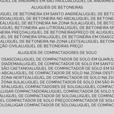
LUGUEL DE ANDAIMES EM SÃO PAULO
ALUGUEL DE ANDAIMES
ALUGUÉIS DE BETONEIRAS
LUGUEL DE BETONEIRA EM SANTO ANDRÉ
ALUGUEL DE BET
ARDO
ALUGUEL DE BETONEIRA NO ABC
ALUGUEL DE BETONE
TE
ALUGUEL DE BETONEIRA NA ZONA SUL
ALUGUEL DE BET
LUGUEL BETONEIRA 400 LITROS
ALUGUEL DE BETONEIRA S
NEIRA PREÇO
ALUGUEL DE BETONEIRAS
PREÇO DE ALUGUE
GUEL DE BETONEIRA SP
ALUGUEL DE BETONEIRA EM OSASC
S
ALUGUEL DE BETONEIRA NA ZONA LESTE
ALUGUEL BETON
ÃO CIVIL
ALUGUEL DE BETONEIRAS PREÇO
ALUGUÉIS DE COMPACTADORES DE SOLO
M OSASCO
ALUGUEL DE COMPACTADOR DE SOLO EM GUARU
M DIADEMA
ALUGUEL DE COMPACTADOR DE SOLO EM SANT
M SÃO CAETANO
ALUGUEL DE COMPACTADOR DE SOLO EM 
O ABC
ALUGUEL DE COMPACTADOR DE SOLO NA ZONA OEST
A ZONA NORTE
ALUGUEL DE COMPACTADOR DE SOLO NA Z
 ZONA SUL
ALUGUEL DE COMPACTADOR DE SOLO EM SÃO 
 SP
ALUGUEL COMPACTADORES DE SOLO
ALUGUEL COMPA
ALUGAR COMPACTADOR
ALUGUEL COMPACTADOR DE SOLO 
ALUGUEL DE COMPACTADOR DE SOLO
ALUGUEL DE COMPA
UEL COMPACTADOR DE SOLO PREÇO
COMPACTADOR DE SOL
SOLO
ALUGAR COMPACTADOR DE SOLO
ALUGUEL DE COMPA