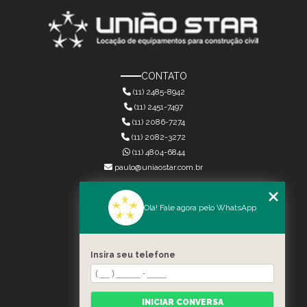
CONTATO
(11) 2485-8942
(11) 2451-7497
(11) 2086-7274
(11) 2082-3272
(11) 4804-6844
paulo@uniaostar.com.br
MENU
Olá! Fale agora pelo WhatsApp
HOME
QUEM SOMOS
SERVIÇOS
Insira seu telefone
CONTATO
CATEGORIAS
MAPA DO SITE
INICIAR CONVERSA