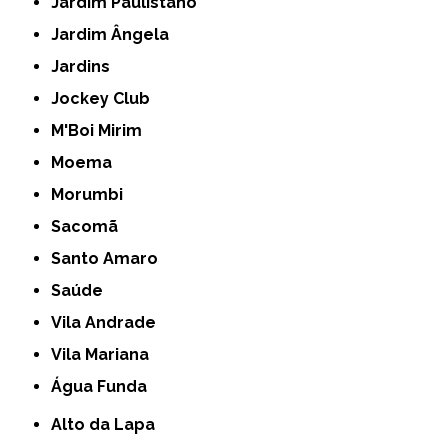
Jardim Paulistano
Jardim Ângela
Jardins
Jockey Club
M'Boi Mirim
Moema
Morumbi
Sacomã
Santo Amaro
Saúde
Vila Andrade
Vila Mariana
Água Funda
Alto da Lapa