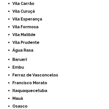
Vila Carrão
Vila Curuçá
Vila Esperança
Vila Formosa
Vila Matilde
Vila Prudente
Água Rasa
Barueri
Embu
Ferraz de Vasconcelos
Francisco Morato
Itaquaquecetuba
Mauá
Osasco