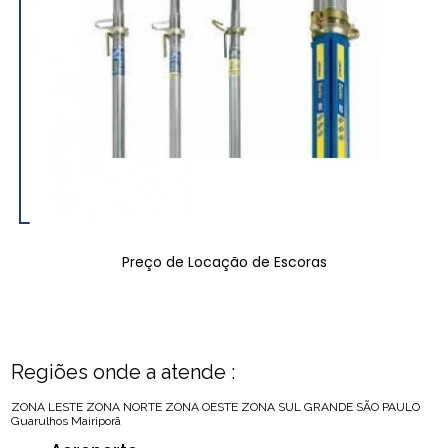
Preço de Locação de Escoras
Regiões onde a atende :
ZONA LESTE
ZONA NORTE
ZONA OESTE
ZONA SUL
GRANDE SÃO PAULO
Guarulhos
Mairiporã