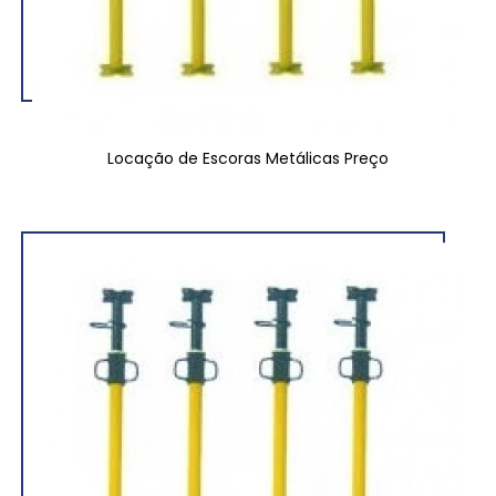
Locação de Escoras Metálicas Preço