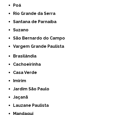
Poá
Rio Grande da Serra
Santana de Parnaíba
Suzano
São Bernardo do Campo
Vargem Grande Paulista
Brasilândia
Cachoeirinha
Casa Verde
Imirim
Jardim São Paulo
Jaçanã
Lauzane Paulista
Mandaqui