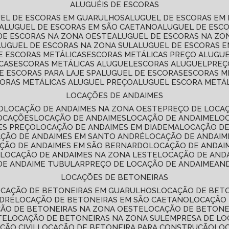
ALUGUÉIS DE ESCORAS
UEL DE ESCORAS EM GUARULHOS
ALUGUEL DE ESCORAS EM
ALUGUEL DE ESCORAS EM SÃO CAETANO
ALUGUEL DE ESC
 DE ESCORAS NA ZONA OESTE
ALUGUEL DE ESCORAS NA Z
ALUGUEL DE ESCORAS NA ZONA SUL
ALUGUEL DE ESCORAS 
DE ESCORAS METÁLICAS
ESCORAS METÁLICAS PREÇO ALUGU
CAS
ESCORAS METÁLICAS ALUGUEL
ESCORAS ALUGUEL
PRE
E ESCORAS PARA LAJE SP
ALUGUEL DE ESCORAS
ESCORAS M
CORAS METÁLICAS ALUGUEL PREÇO
ALUGUEL ESCORA METÁ
LOCAÇÕES DE ANDAIMES
O
LOCAÇÃO DE ANDAIMES NA ZONA OESTE
PREÇO DE LOCA
LOCAÇÕES
LOCAÇÃO DE ANDAIMES
LOCAÇÃO DE ANDAIME
LO
ES PREÇO
LOCAÇÃO DE ANDAIMES EM DIADEMA
LOCAÇÃO D
AÇÃO DE ANDAIMES EM SANTO ANDRÉ
LOCAÇÃO DE ANDAIM
AÇÃO DE ANDAIMES EM SÃO BERNARDO
LOCAÇÃO DE ANDAI
E
LOCAÇÃO DE ANDAIMES NA ZONA LESTE
LOCAÇÃO DE AND
 DE ANDAIME TUBULAR
PREÇO DE LOCAÇÃO DE ANDAIME
AN
LOCAÇÕES DE BETONEIRAS
OCAÇÃO DE BETONEIRAS EM GUARULHOS
LOCAÇÃO DE BET
NDRÉ
LOCAÇÃO DE BETONEIRAS EM SÃO CAETANO
LOCAÇÃO
ÇÃO DE BETONEIRAS NA ZONA OESTE
LOCAÇÃO DE BETON
TE
LOCAÇÃO DE BETONEIRAS NA ZONA SUL
EMPRESA DE L
ÇÃO CIVIL
LOCAÇÃO DE BETONEIRA PARA CONSTRUÇÃO
LO