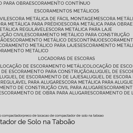
O PARA OBRA
ESCORAMENTO CONTÍNUO
ESCORAMENTOS METÁLICOS
VIL
ESCORA METÁLICA DE FÁCIL MONTAGEM
ESCORA METÁL
ORA METÁLICA PARA PRÉDIO
ESCORA METÁLICA PARA OBRA
METÁLICA REGULÁVEL
ESCORA METÁLICA PARA LAJE
ÇÃO CIVIL
ESCORAMENTO METÁLICO PARA CONSTRUÇÃO
ÇÃO
ESCORAMENTO METÁLICO DESCONTÍNUO
ESCORAMENT
SCORAMENTO METÁLICO PARA LAJES
ESCORAMENTO METÁL
CORAMENTO METÁLICO
LOCADORAS DE ESCORAS
S
LOCAÇÃO DE ESCORAMENTO METÁLICO
LOCAÇÃO DE ESCO
L DE ESCORAMENTO PARA CONSTRUÇÃO
ALUGUEL DE ESC
ALUGUEL DE ESCORAMENTO DE LAJES
ALUGUEL DE ESCORA 
S REGULÁVEL PARA ALUGAR
ESCORA METÁLICA PARA ALUGU
AMENTO DE CONSTRUÇÃO CIVIL PARA ALUGAR
ESCORAMENT
ESCORAMENTO DE OBRA PARA ALUGAR
ESCORAMENTO DE 
ao compactador
preco de locacao de compactador de solo na taboao
ador de Solo na Taboão