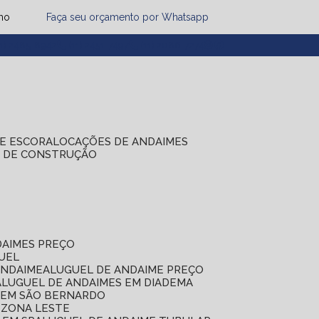
mo
Faça seu orçamento por Whatsapp
1) 2485-8942
(11) 2451-7497
(11) 2086-7274
DE ESCORA
LOCAÇÕES DE ANDAIMES
S DE CONSTRUÇÃO
DAIMES PREÇO
GUEL
ANDAIME
ALUGUEL DE ANDAIME PREÇO
ALUGUEL DE ANDAIMES EM DIADEMA
S EM SÃO BERNARDO
 ZONA LESTE