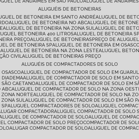
LUGUEL DE ANDAIMES EM SÃO PAULO
ALUGUEL DE ANDAIMES
ALUGUÉIS DE BETONEIRAS
LUGUEL DE BETONEIRA EM SANTO ANDRÉ
ALUGUEL DE BET
ARDO
ALUGUEL DE BETONEIRA NO ABC
ALUGUEL DE BETONE
TE
ALUGUEL DE BETONEIRA NA ZONA SUL
ALUGUEL DE BET
LUGUEL BETONEIRA 400 LITROS
ALUGUEL DE BETONEIRA S
NEIRA PREÇO
ALUGUEL DE BETONEIRAS
PREÇO DE ALUGUE
GUEL DE BETONEIRA SP
ALUGUEL DE BETONEIRA EM OSASC
S
ALUGUEL DE BETONEIRA NA ZONA LESTE
ALUGUEL BETON
ÃO CIVIL
ALUGUEL DE BETONEIRAS PREÇO
ALUGUÉIS DE COMPACTADORES DE SOLO
M OSASCO
ALUGUEL DE COMPACTADOR DE SOLO EM GUARU
M DIADEMA
ALUGUEL DE COMPACTADOR DE SOLO EM SANT
M SÃO CAETANO
ALUGUEL DE COMPACTADOR DE SOLO EM 
O ABC
ALUGUEL DE COMPACTADOR DE SOLO NA ZONA OEST
A ZONA NORTE
ALUGUEL DE COMPACTADOR DE SOLO NA Z
 ZONA SUL
ALUGUEL DE COMPACTADOR DE SOLO EM SÃO 
 SP
ALUGUEL COMPACTADORES DE SOLO
ALUGUEL COMPA
ALUGAR COMPACTADOR
ALUGUEL COMPACTADOR DE SOLO 
ALUGUEL DE COMPACTADOR DE SOLO
ALUGUEL DE COMPA
UEL COMPACTADOR DE SOLO PREÇO
COMPACTADOR DE SOL
SOLO
ALUGAR COMPACTADOR DE SOLO
ALUGUEL DE COMPA