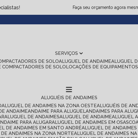
ialistas!
Faça seu orçamento agora mes
(1
SERVIÇOS
COMPACTADORES DE SOLO
ALUGUEL DE ANDAIME
ALUGUEL 
E COMPACTADORES DE SOLO
LOCAÇÕES DE EQUIPAMENTO
ALUGUÉIS DE ANDAIMES
O
ALUGUEL DE ANDAIMES NA ZONA OESTE
ALUGUÉIS DE AN
 DE ANDAIME
ANDAIME PARA ALUGUEL
ANDAIMES PARA ALU
AR
ALUGUEL DE ANDAIMES
ALUGUEL DE ANDAIME
ALUGUEL 
ANDAIME PARA ALUGAR
ALUGUEL DE ANDAIMES EM OSASCO
UEL DE ANDAIMES EM SANTO ANDRÉ
ALUGUEL DE ANDAIME
L DE ANDAIMES NA ZONA NORTE
ALUGUEL DE ANDAIMES NA