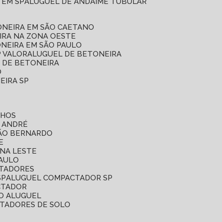
 EM SP
ALUGUEL DE ANDAIME TUBULAR
ONEIRA EM SÃO CAETANO
IRA NA ZONA OESTE
ONEIRA EM SÃO PAULO
P VALOR
ALUGUEL DE BETONEIRA
L DE BETONEIRA
O
EIRA SP
LHOS
O ANDRÉ
SÃO BERNARDO
E
ONA LESTE
PAULO
CTADORES
SP
ALUGUEL COMPACTADOR SP
CTADOR
O ALUGUEL
CTADORES DE SOLO