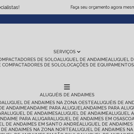
ialistas!
Faça seu orçamento agora mes
(1
SERVIÇOS
COMPACTADORES DE SOLO
ALUGUEL DE ANDAIME
ALUGUEL 
E COMPACTADORES DE SOLO
LOCAÇÕES DE EQUIPAMENTO
ALUGUÉIS DE ANDAIMES
O
ALUGUEL DE ANDAIMES NA ZONA OESTE
ALUGUÉIS DE AN
 DE ANDAIME
ANDAIME PARA ALUGUEL
ANDAIMES PARA ALU
AR
ALUGUEL DE ANDAIMES
ALUGUEL DE ANDAIME
ALUGUEL 
ANDAIME PARA ALUGAR
ALUGUEL DE ANDAIMES EM OSASCO
UEL DE ANDAIMES EM SANTO ANDRÉ
ALUGUEL DE ANDAIME
L DE ANDAIMES NA ZONA NORTE
ALUGUEL DE ANDAIMES NA