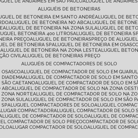
LUGUEL DE ANDAIMES EM SÃO PAULO
ALUGUEL DE ANDAIMES
ALUGUÉIS DE BETONEIRAS
LUGUEL DE BETONEIRA EM SANTO ANDRÉ
ALUGUEL DE BET
ARDO
ALUGUEL DE BETONEIRA NO ABC
ALUGUEL DE BETONE
TE
ALUGUEL DE BETONEIRA NA ZONA SUL
ALUGUEL DE BET
LUGUEL BETONEIRA 400 LITROS
ALUGUEL DE BETONEIRA S
NEIRA PREÇO
ALUGUEL DE BETONEIRAS
PREÇO DE ALUGUE
GUEL DE BETONEIRA SP
ALUGUEL DE BETONEIRA EM OSASC
S
ALUGUEL DE BETONEIRA NA ZONA LESTE
ALUGUEL BETON
ÃO CIVIL
ALUGUEL DE BETONEIRAS PREÇO
ALUGUÉIS DE COMPACTADORES DE SOLO
M OSASCO
ALUGUEL DE COMPACTADOR DE SOLO EM GUARU
M DIADEMA
ALUGUEL DE COMPACTADOR DE SOLO EM SANT
M SÃO CAETANO
ALUGUEL DE COMPACTADOR DE SOLO EM 
O ABC
ALUGUEL DE COMPACTADOR DE SOLO NA ZONA OEST
A ZONA NORTE
ALUGUEL DE COMPACTADOR DE SOLO NA Z
 ZONA SUL
ALUGUEL DE COMPACTADOR DE SOLO EM SÃO 
 SP
ALUGUEL COMPACTADORES DE SOLO
ALUGUEL COMPA
ALUGAR COMPACTADOR
ALUGUEL COMPACTADOR DE SOLO 
ALUGUEL DE COMPACTADOR DE SOLO
ALUGUEL DE COMPA
UEL COMPACTADOR DE SOLO PREÇO
COMPACTADOR DE SOL
SOLO
ALUGAR COMPACTADOR DE SOLO
ALUGUEL DE COMPA