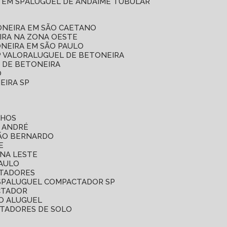
 EM SP
ALUGUEL DE ANDAIME TUBULAR
ONEIRA EM SÃO CAETANO
IRA NA ZONA OESTE
ONEIRA EM SÃO PAULO
P VALOR
ALUGUEL DE BETONEIRA
L DE BETONEIRA
O
EIRA SP
LHOS
O ANDRÉ
SÃO BERNARDO
E
ONA LESTE
PAULO
CTADORES
SP
ALUGUEL COMPACTADOR SP
CTADOR
O ALUGUEL
CTADORES DE SOLO