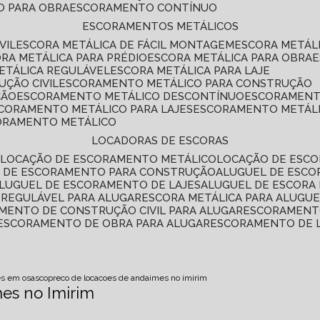
O PARA OBRA
ESCORAMENTO CONTÍNUO
ESCORAMENTOS METÁLICOS
VIL
ESCORA METÁLICA DE FÁCIL MONTAGEM
ESCORA METÁL
ORA METÁLICA PARA PRÉDIO
ESCORA METÁLICA PARA OBRA
METÁLICA REGULÁVEL
ESCORA METÁLICA PARA LAJE
ÇÃO CIVIL
ESCORAMENTO METÁLICO PARA CONSTRUÇÃO
ÇÃO
ESCORAMENTO METÁLICO DESCONTÍNUO
ESCORAMENT
SCORAMENTO METÁLICO PARA LAJES
ESCORAMENTO METÁL
CORAMENTO METÁLICO
LOCADORAS DE ESCORAS
S
LOCAÇÃO DE ESCORAMENTO METÁLICO
LOCAÇÃO DE ESCO
L DE ESCORAMENTO PARA CONSTRUÇÃO
ALUGUEL DE ESC
ALUGUEL DE ESCORAMENTO DE LAJES
ALUGUEL DE ESCORA 
S REGULÁVEL PARA ALUGAR
ESCORA METÁLICA PARA ALUGU
AMENTO DE CONSTRUÇÃO CIVIL PARA ALUGAR
ESCORAMENT
ESCORAMENTO DE OBRA PARA ALUGAR
ESCORAMENTO DE 
es em osasco
preco de locacoes de andaimes no imirim
es no Imirim