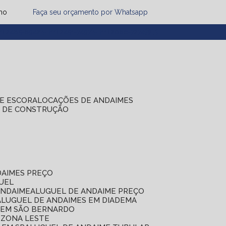
mo
Faça seu orçamento por Whatsapp
1) 2485-8942
(11) 2451-7497
(11) 2086-7274
DE ESCORA
LOCAÇÕES DE ANDAIMES
S DE CONSTRUÇÃO
DAIMES PREÇO
GUEL
ANDAIME
ALUGUEL DE ANDAIME PREÇO
ALUGUEL DE ANDAIMES EM DIADEMA
S EM SÃO BERNARDO
 ZONA LESTE