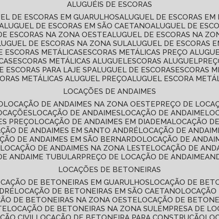
ALUGUÉIS DE ESCORAS
UEL DE ESCORAS EM GUARULHOS
ALUGUEL DE ESCORAS EM
ALUGUEL DE ESCORAS EM SÃO CAETANO
ALUGUEL DE ESC
 DE ESCORAS NA ZONA OESTE
ALUGUEL DE ESCORAS NA Z
ALUGUEL DE ESCORAS NA ZONA SUL
ALUGUEL DE ESCORAS 
DE ESCORAS METÁLICAS
ESCORAS METÁLICAS PREÇO ALUGU
CAS
ESCORAS METÁLICAS ALUGUEL
ESCORAS ALUGUEL
PRE
E ESCORAS PARA LAJE SP
ALUGUEL DE ESCORAS
ESCORAS M
CORAS METÁLICAS ALUGUEL PREÇO
ALUGUEL ESCORA METÁ
LOCAÇÕES DE ANDAIMES
O
LOCAÇÃO DE ANDAIMES NA ZONA OESTE
PREÇO DE LOCA
LOCAÇÕES
LOCAÇÃO DE ANDAIMES
LOCAÇÃO DE ANDAIME
LO
ES PREÇO
LOCAÇÃO DE ANDAIMES EM DIADEMA
LOCAÇÃO D
AÇÃO DE ANDAIMES EM SANTO ANDRÉ
LOCAÇÃO DE ANDAIM
AÇÃO DE ANDAIMES EM SÃO BERNARDO
LOCAÇÃO DE ANDAI
E
LOCAÇÃO DE ANDAIMES NA ZONA LESTE
LOCAÇÃO DE AND
 DE ANDAIME TUBULAR
PREÇO DE LOCAÇÃO DE ANDAIME
AN
LOCAÇÕES DE BETONEIRAS
OCAÇÃO DE BETONEIRAS EM GUARULHOS
LOCAÇÃO DE BET
NDRÉ
LOCAÇÃO DE BETONEIRAS EM SÃO CAETANO
LOCAÇÃO
ÇÃO DE BETONEIRAS NA ZONA OESTE
LOCAÇÃO DE BETON
TE
LOCAÇÃO DE BETONEIRAS NA ZONA SUL
EMPRESA DE L
ÇÃO CIVIL
LOCAÇÃO DE BETONEIRA PARA CONSTRUÇÃO
LO