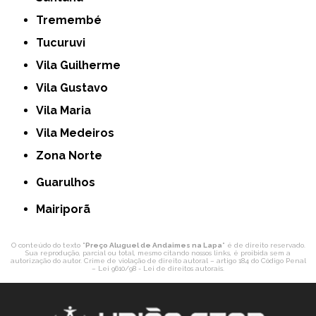
Tremembé
Tucuruvi
Vila Guilherme
Vila Gustavo
Vila Maria
Vila Medeiros
Zona Norte
Guarulhos
Mairiporã
O conteúdo do texto "
Preço Aluguel de Andaimes na Lapa
" é de direito reservado.
Sua reprodução, parcial ou total, mesmo citando nossos links, é proibida sem a
autorização do autor. Crime de violação de direito autoral – artigo 184 do Código Penal
–
Lei 9610/98 - Lei de direitos autorais
.