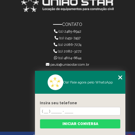
CONTATO
(11) 2485-8942
(11) 2451-7497
(11) 2086-7274
(11) 2082-3272
(11) 4804-6844
paulo@uniaostar.com.br
MENU
Olá! Fale agora pelo WhatsApp
HOME
QUEM SOMOS
SERVIÇOS
Insira seu telefone
CONTATO
CATEGORIAS
MAPA DO SITE
INICIAR CONVERSA